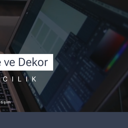
e ve Dekor
RCILIK
etişim