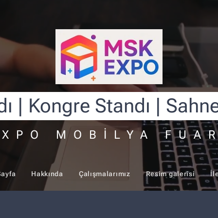
dı | Kongre Standı | Sahn
XPO MOBİLYA FUA
Sayfa
Hakkında
Çalışmalarımız
Resim galerisi
İl